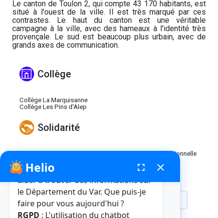
Le canton de Toulon 2, qui compte 43 170 habitants, est
situé à l'ouest de la ville. Il est très marqué par ces
contrastes. Le haut du canton est une véritable
campagne à la ville, avec des hameaux à l'identité très
provençale. Le sud est beaucoup plus urbain, avec de
grands axes de communication.
Collège
Collège La Marquisanne
Collège Les Pins d'Alep
Solidarité
Siège de la Maison d'accueil multiservices intergénérationnelle
Helio
fenêtre de chatbot
fullscreen
close
Bonjour, je suis Helio. Je peux vous
Affichage des résultats 106 - 140 parmi 246.
aider à trouver des informations sur
le Département du Var. Que puis-je
1
2
3
4
5
...
8
faire pour vous aujourd'hui ?
Page
Page
Page
Page
Page
Pages intermédiaires U
Page
RGPD
: L'utilisation du chatbot