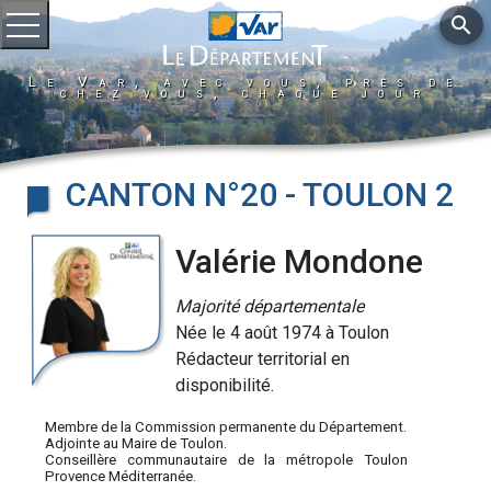
search
Ouvrir le menu
Le Var, avec vous, près de
chez vous, chaque jour
CANTON N°20 - TOULON 2
Valérie Mondone
Majorité départementale
Née le 4 août 1974 à Toulon
Rédacteur territorial en
disponibilité.
Membre de la Commission permanente du Département.
Adjointe au Maire de Toulon.
Conseillère communautaire de la métropole Toulon
Provence Méditerranée.