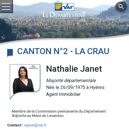
search
Ouvrir le menu
Le Var, avec vous, près de
chez vous, chaque jour
CANTON N°2 - LA CRAU
Nathalie Janet
Majorité départementale
Née le 26/09/1975 à Hyères
Agent Immobilier
Membre de la Commission permanente du Département
Adjointe au Maire du Lavandou
Contact :
njanet@var.fr