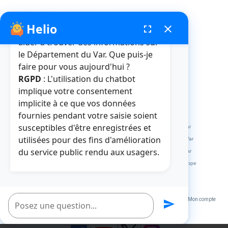
- ENS les Ferrandins au Lavandou
Helio
fenêtre de chatbot
fullscreen
close
Bonjour, je suis Helio. Je peux vous
Affichage des résultats 176 - 210 parmi 254.
aider à trouver des informations sur
le Département du Var. Que puis-je
1
...
5
6
7
8
faire pour vous aujourd'hui ?
Page
Pages intermédiaires Utilisez TAB pour
Page
Page
Page
Page
RGPD
: L'utilisation du chatbot
implique votre consentement
implicite à ce que vos données
fournies pendant votre saisie soient
Crédits et mentions légales
Plan du site
La médiathèque
susceptibles d'être enregistrées et
L'abbaye de La Celle
L'HDE Var
Visitvar
La MDPH du Var
utilisées pour des fins d'amélioration
Archives départementales du Var
Muséum départemental du Var
du service public rendu aux usagers.
Le site des collèges du Var
Le site des marchés publics du Var
Extranets
Répertoire des Informations Publiques
Service Europe
Var Ingénierie
Poser une question
Un service du Département du Var 2023
VOTRE AVIS NOUS INTERESSE
Mon compte
send
Accessibilité : partiellement conforme