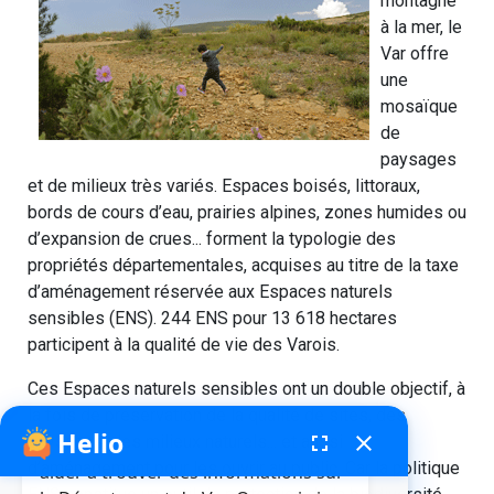
montagne
à la mer, le
Var offre
une
mosaïque
de
paysages
et de milieux très variés. Espaces boisés, littoraux,
bords de cours d’eau, prairies alpines, zones humides ou
d’expansion de crues... forment la typologie des
propriétés départementales, acquises au titre de la taxe
d’aménagement réservée aux Espaces naturels
sensibles (ENS). 244 ENS pour 13 618 hectares
participent à la qualité de vie des Varois.
Ces Espaces naturels sensibles ont un double objectif, à
la fois de préservation de la qualité de sites, des
Helio
fenêtre de chatbot
fullscreen
close
paysages, des milieux naturels... et aussi
Bonjour, je suis Helio. Je peux vous
d’aménagement pour les ouvrir au public. Car la politique
aider à trouver des informations sur