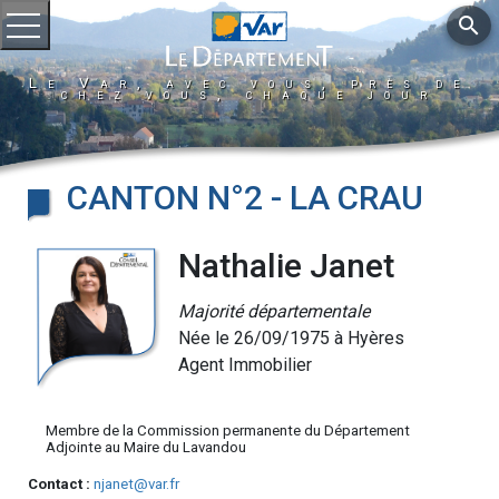
search
Ouvrir le menu
Le Var, avec vous, près de
chez vous, chaque jour
CANTON N°2 - LA CRAU
Nathalie Janet
Majorité départementale
Née le 26/09/1975 à Hyères
Agent Immobilier
Membre de la Commission permanente du Département
Adjointe au Maire du Lavandou
Contact :
njanet@var.fr