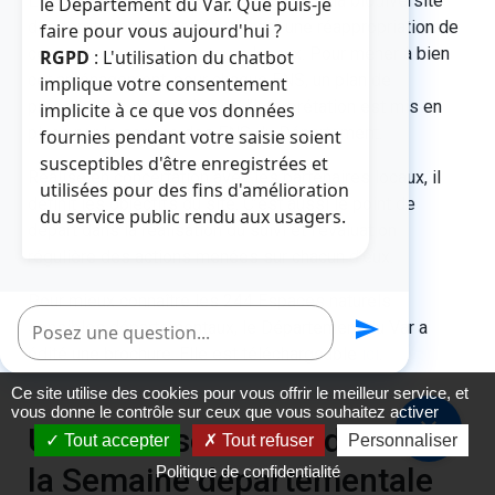
ENS constitue un outil de protection de la biodiversité
le Département du Var. Que puis-je
des territoires, tout en favorisant une réappropriation de
faire pour vous aujourd'hui ?
ces espaces par les acteurs locaux. Pour mener à bien
RGPD
: L'utilisation du chatbot
cet aménagement, pour chaque ENS, un plan de
implique votre consentement
préservation, de gestion et d’interprétation est mis en
implicite à ce que vos données
place par le service des ENS du Département.
fournies pendant votre saisie soient
susceptibles d'être enregistrées et
Réalisé en concertation avec les partenaires locaux, il
utilisées pour des fins d'amélioration
définit les objectifs du site. C’est aussi le point de
du service public rendu aux usagers.
départ dans la réalisation du suivi et l’évaluation
régulière des actions menées sur chacun d’eux.
Pour mieux connaître les 244 Espaces naturels
Poser une question
send
sensibles départementaux, le Département du Var a
édité une brochure. Elle est téléchargeable
ici
.
Ce site utilise des cookies pour vous offrir le meilleur service, et
vous donne le contrôle sur ceux que vous souhaitez activer
close
Une belle seconde édition de
Tout accepter
Tout refuser
Personnaliser
la Semaine départementale
Politique de confidentialité