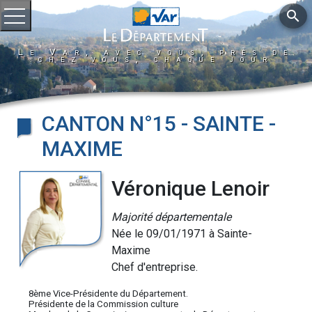
search
Ouvrir le menu
Le Var, avec vous, près de
chez vous, chaque jour
CANTON N°15 - SAINTE -
MAXIME
Véronique Lenoir
Majorité départementale
Née le 09/01/1971 à Sainte-
Maxime
Chef d'entreprise.
8ème Vice-Présidente du Département.
Présidente de la Commission culture