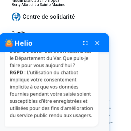
Moulin blanc à Saint-Tropez
Berty Albrecht à Sainte-Maxime
Centre de solidarité
Cogolin
Sainte-Maxime
Helio
fenêtre de chatbot
fullscreen
close
Bonjour, je suis Helio. Je peux vous
Affichage des résultats 211 - 245 parmi 252.
aider à trouver des informations sur
le Département du Var. Que puis-je
1
...
6
7
8
faire pour vous aujourd'hui ?
Page
Pages intermédiaires Utilisez TAB po
Page
Page
Page
RGPD
: L'utilisation du chatbot
implique votre consentement
implicite à ce que vos données
fournies pendant votre saisie soient
Crédits et mentions légales
Plan du site
La médiathèque
susceptibles d'être enregistrées et
L'abbaye de La Celle
L'HDE Var
Visitvar
La MDPH du Var
utilisées pour des fins d'amélioration
Archives départementales du Var
Muséum départemental du Var
du service public rendu aux usagers.
Le site des collèges du Var
Le site des marchés publics du Var
Extranets
Répertoire des Informations Publiques
Service Europe
Var Ingénierie