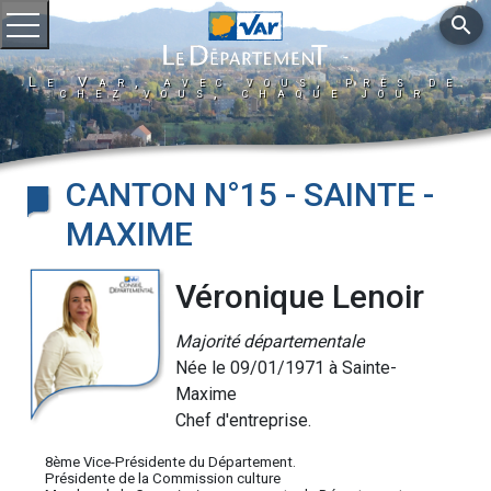
search
Ouvrir le menu
Le Var, avec vous, près de
chez vous, chaque jour
CANTON N°15 - SAINTE -
MAXIME
Véronique Lenoir
Majorité départementale
Née le 09/01/1971 à Sainte-
Maxime
Chef d'entreprise.
8ème Vice-Présidente du Département.
Présidente de la Commission culture