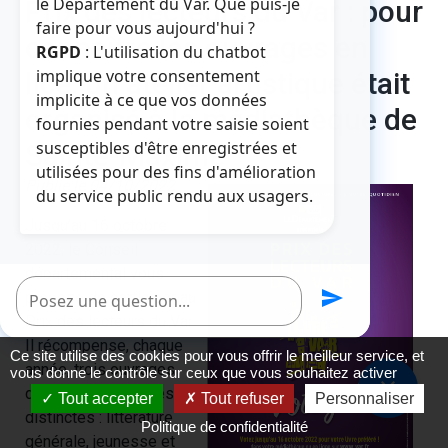
le Département du Var. Que puis-je
Prix des lecteurs du Var : pour
faire pour vous aujourd'hui ?
connaître les ouvrages en
RGPD
: L'utilisation du chatbot
implique votre consentement
lice, un atelier artistique était
implicite à ce que vos données
organisé à la médiathèque de
fournies pendant votre saisie soient
susceptibles d'être enregistrées et
Sainte-Maxime
utilisées pour des fins d'amélioration
Publié le 04/10/2022
du service public rendu aux usagers.
Jusqu’au 16 octobre
2022, le Conseil
départemental vous
Poser une question
send
propose de participer au
Prix des lecteurs du Var.
Il récompense, chaque
Ce site utilise des cookies pour vous offrir le meilleur service, et
année, trois ouvrages
vous donne le contrôle sur ceux que vous souhaitez activer
close
dans trois catégories
Tout accepter
Tout refuser
Personnaliser
distinctes : littérature
Politique de confidentialité
générale, jeunesse et