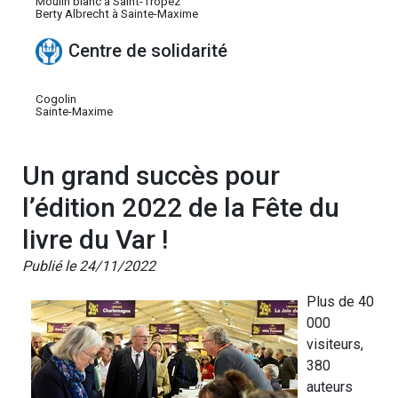
Moulin blanc à Saint-Tropez
Berty Albrecht à Sainte-Maxime
Centre de solidarité
Cogolin
Sainte-Maxime
Un grand succès pour
l’édition 2022 de la Fête du
livre du Var !
Publié le 24/11/2022
Plus de 40
000
visiteurs,
380
auteurs