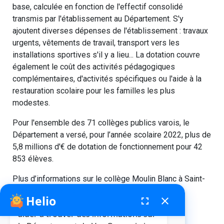
base, calculée en fonction de l'effectif consolidé
transmis par l'établissement au Département. S'y
ajoutent diverses dépenses de l'établissement : travaux
urgents, vêtements de travail, transport vers les
installations sportives s'il y a lieu... La dotation couvre
également le coût des activités pédagogiques
complémentaires, d'activités spécifiques ou l'aide à la
restauration scolaire pour les familles les plus
modestes.
Pour l'ensemble des 71 collèges publics varois, le
Département a versé, pour l’année scolaire 2022, plus de
5,8 millions d'€ de dotation de fonctionnement pour 42
853 élèves.
Plus d’informations sur le collège Moulin Blanc à Saint-
Tropez sur
moncollege.var.fr
Helio
fenêtre de chatbot
fullscreen
close
Bonjour, je suis Helio. Je peux vous
aider à trouver des informations sur