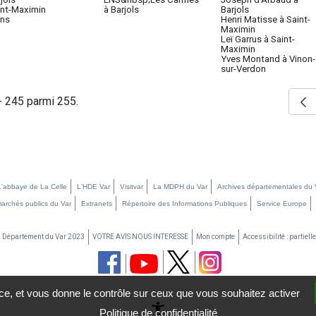
int-Maximin
à Barjols
Barjols
ans
Henri Matisse à Saint-
Maximin
Leï Garrus à Saint-
Maximin
Yves Montand à Vinon-
sur-Verdon
- 245 parmi 255.
L'abbaye de La Celle
L'HDE Var
Visitvar
La MDPH du Var
Archives départementales du 
marchés publics du Var
Extranets
Répertoire des Informations Publiques
Service Europe
u Département du Var 2023
VOTRE AVIS NOUS INTERESSE
Mon compte
Accessibilité : partiel
vice, et vous donne le contrôle sur ceux que vous souhaitez activer
settings_accessibility
Politique de confidentialité