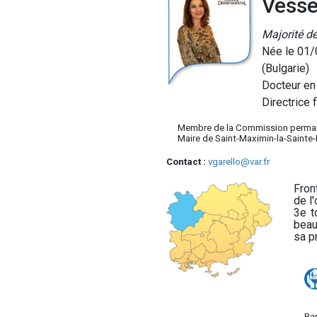
Vesse
Majorité d
Née le 01
(Bulgarie)
Docteur en
Directrice 
Membre de la Commission perma
Maire de Saint-Maximin-la-Saint
Contact :
vgarello@var.fr
Fron
de l
3e t
beau
sa p
Helio
fenêtre de chatbot
fullscreen
close
Bonjour, je suis Helio. Je peux vous
aider à trouver des informations sur
Bar