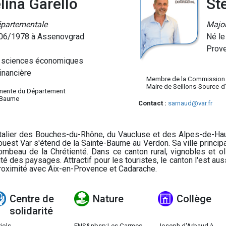
lina Garello
St
épartementale
Major
/06/1978 à Assenovgrad
Né le
Prov
 sciences économiques
financière
Membre de la Commission
Maire de Seillons-Source-d
nente du Département
e-Baume
Contact :
sarnaud@var.fr
talier des Bouches-du-Rhône, du Vaucluse et des Alpes-de-Ha
'ouest Var s'étend de la Sainte-Baume au Verdon. Sa ville princip
ombeau de la Chrétienté. Dans ce canton rural, vignobles et oli
té des paysages. Attractif pour les touristes, le canton l'est au
roximité avec Aix-en-Provence et Cadarache.
Centre de
Nature
Collège
solidarité
jols
ENS&nbsp;Les Carmes
Joseph d'Arbaud à