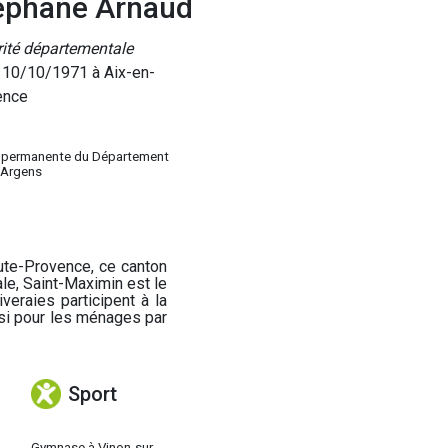
éphane Arnaud
ité départementale
 10/10/1971 à Aix-en-
ence
 permanente du Département
'Argens
ute-Provence, ce canton
ale, Saint-Maximin est le
veraies participent à la
ssi pour les ménages par
Sport
Gymnase à Vinon-sur-