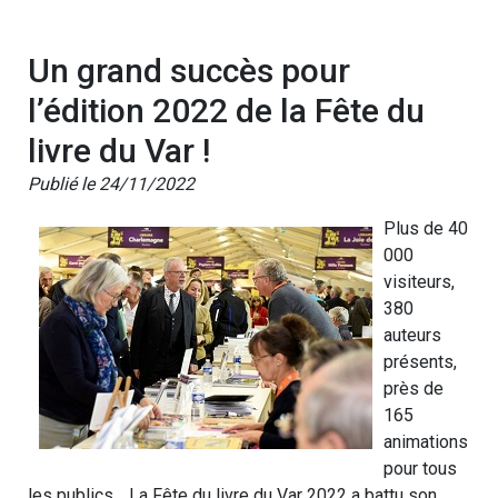
Un grand succès pour
l’édition 2022 de la Fête du
livre du Var !
Publié le 24/11/2022
Plus de 40
000
visiteurs,
380
auteurs
présents,
près de
165
animations
pour tous
les publics… La Fête du livre du Var 2022 a battu son