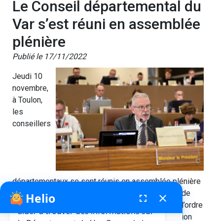
Le Conseil départemental du
Var s’est réuni en assemblée
plénière
Publié le 17/11/2022
Jeudi 10
novembre,
à Toulon,
les
conseillers
départementaux se sont réunis en assemblée plénière
sous la présidence de Jean-Louis Masson. Lors de
Helio
fenêtre de chatbot
fullscreen
close
Bonjour, je suis Helio. Je peux vous
cette séance publique, plusieurs points étaient à l’ordre
aider à trouver des informations sur
du jour dont la décision de compléter la commission