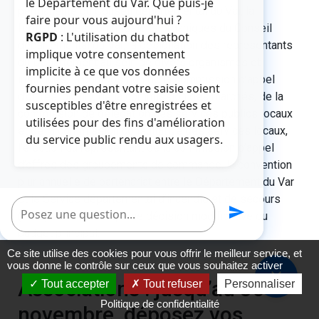
le Département du Var. Que puis-je
permanente du Conseil départemental du Var, la
faire pour vous aujourd'hui ?
formation des commissions organiques du Conseil
RGPD
: L'utilisation du chatbot
départemental du Var, la désignation des représentants
implique votre consentement
du Département au sein de divers organismes et
implicite à ce que vos données
instances, la composition de la commission d’appel
fournies pendant votre saisie soient
d’offres, du jury, de la commission des marchés, de la
susceptibles d'être enregistrées et
commission de délégation des services publics locaux
utilisées pour des fins d'amélioration
et de la commission consultative des services locaux,
du service public rendu aux usagers.
l’élection du représentant de la commission d’appel
d’offres des groupements de commande, la convention
pluriannuelle de partenariat entre le Département du Var
et le Service départemental d’incendie et de secours
Poser une question
send
(Sdis) du Var ainsi qu’une décision modificative du
budget principal.
Ce site utilise des cookies pour vous offrir le meilleur service, et
vous donne le contrôle sur ceux que vous souhaitez activer
close
Associations : jusqu’au 30
Tout accepter
Tout refuser
Personnaliser
Politique de confidentialité
novembre, déposez vos