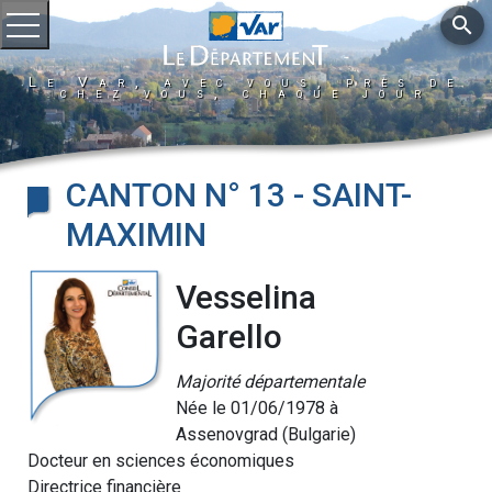
search
Ouvrir le menu
Le Var, avec vous, près de
chez vous, chaque jour
CANTON N° 13 - SAINT-
MAXIMIN
Vesselina
Garello
Majorité départementale
Née le 01/06/1978 à
Assenovgrad (Bulgarie)
Docteur en sciences économiques
Directrice financière