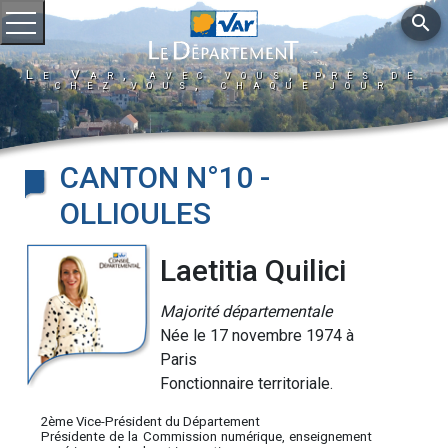
search
Ouvrir le menu
Le Var, avec vous, près de
chez vous, chaque jour
CANTON N°10 -
OLLIOULES
Laetitia Quilici
Majorité départementale
Née le 17 novembre 1974 à
Paris
Fonctionnaire territoriale.
2ème Vice-Président du Département
Présidente de la Commission numérique, enseignement