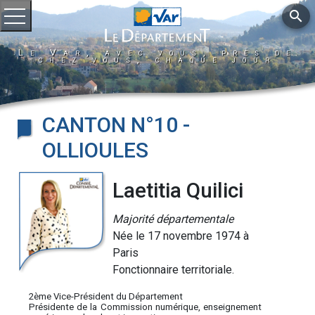
search
Ouvrir le menu
Le Var, avec vous, près de
chez vous, chaque jour
CANTON N°10 -
OLLIOULES
Laetitia Quilici
Majorité départementale
Née le 17 novembre 1974 à
Paris
Fonctionnaire territoriale.
2ème Vice-Président du Département
Présidente de la Commission numérique, enseignement